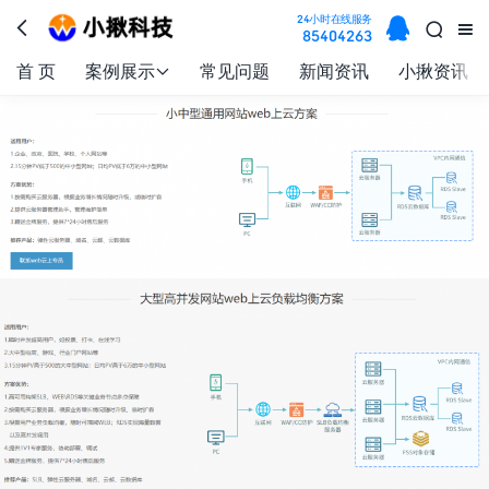

24小时在线服务



85404263
首 页
案例展示
常见问题
新闻资讯
小揪资讯
