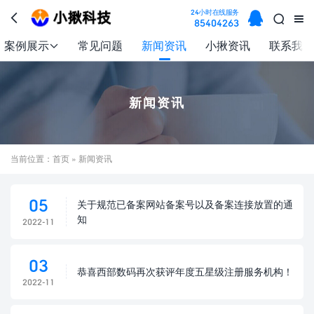

24小时在线服务



85404263
案例展示
常见问题
新闻资讯
小揪资讯
联系我们

新闻资讯
当前位置：
首页
» 新闻资讯
05
关于规范已备案网站备案号以及备案连接放置的通
知
2022-11
03
恭喜西部数码再次获评年度五星级注册服务机构！
2022-11