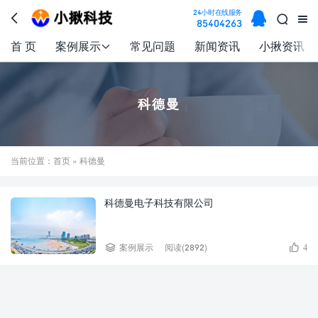

24小时在线服务



85404263
首 页
案例展示
常见问题
新闻资讯
小揪资讯

科德曼
当前位置：
首页
» 科德曼
科德曼电子科技有限公司


案例展示
阅读(2892)
4