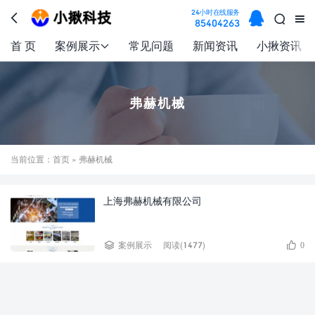

24小时在线服务



85404263
首 页
案例展示
常见问题
新闻资讯
小揪资讯

弗赫机械
当前位置：
首页
» 弗赫机械
上海弗赫机械有限公司​


案例展示
阅读(1477)
0