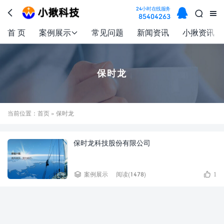

24小时在线服务



85404263
首 页
案例展示
常见问题
新闻资讯
小揪资讯

保时龙
当前位置：
首页
» 保时龙
保时龙科技股份有限公司


案例展示
阅读(1478)
1